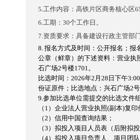
5.工作内容：
高铁片区商务核心区
6.工期：
30个工作日
。
7.资质要求：
具备建设行政主管部
8
.
报名方式及时间：公开报名；报
公章（鲜章）的下述资料：营业执
石广场
2号楼1701。
比选时间：
202
6
年
2
月
28
日下午
3:00
份证原件；比选地点：兴石广场2号
9
.
参加比选单位需提交的比选文件
（
1）企业法人营业执照(副本)复印
（
2）信用中国查询结果；
（
3）拟投入项目人员表（后附拟
（
4）拟投入项目负责人、项目团