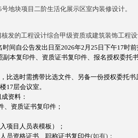
65号地块项目二阶生活化展示区室内装修设计
。
门核发的工程设计综合甲级资质或建筑装饰工程设
名时间自公告发出日至
202
6
年
2
月
25
日下午
17时
照副本复印件、
资质证书复印件、
报名授权委托
，比选时需携带比选文件、另备一份授权委托书
楼17层会议室。
组成资料：
件
、资质证书复印件
；
投入项目人员表模板）；
队人员资格证书、职称证书复印件
(如有)；