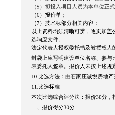
（
5）
拟投入项目人员为本单位正式
（
6）报价单；
（
7）技术标部分相关内容；
以上资料均须清晰可辨，逐页加盖
选响应文件。
法定代表人授权委托书及被授权人
封袋上应写明建设单位名称、参与
表委托人签章。报价人未按上述规
10
.
比选方法：由
石家庄诚悦房地产
11.比选标准
本次比选综合评分法：报价
30分
一、报价得分
30分