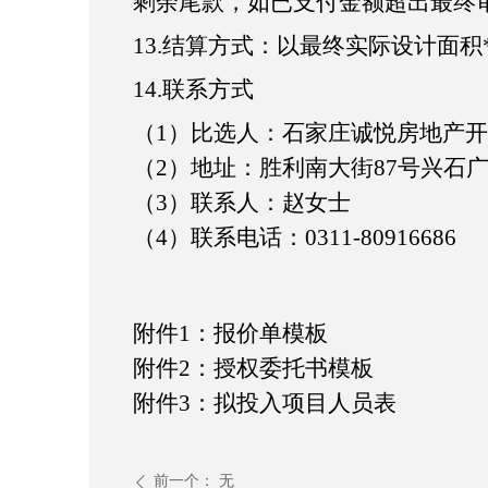
剩余尾款，如已支付金额超出最终
13.
结算方式：
以最终实际设计面积
14
.
联系方式
（
1）比选人：
石家庄诚悦房地产开
（
2）地址：胜利南大街87号兴石广场
（
3）联系人：赵女士
（
4）联系电话：0311-80916686
附件
1：报价单模板
附件
2：授权委托书模板
附件
3：拟投入项目人员表
前一个：
无
ꄴ