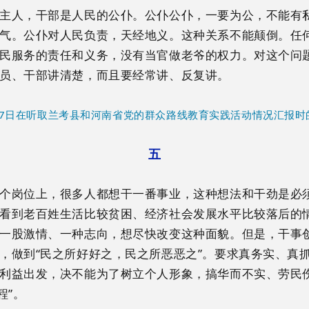
主人，干部是人民的公仆。公仆公仆，一要为公，不能有
气。公仆对人民负责，天经地义。这种关系不能颠倒。任
民服务的责任和义务，没有当官做老爷的权力。对这个问
员、干部讲清楚，而且要经常讲、反复讲。
月27日在听取兰考县和河南省党的群众路线教育实践活动情况汇报时
五
个岗位上，很多人都想干一番事业，这种想法和干劲是必
看到老百姓生活比较贫困、经济社会发展水平比较落后的
一股激情、一种志向，想尽快改变这种面貌。但是，干事
，做到“民之所好好之，民之所恶恶之”。要求真务实、真
利益出发，决不能为了树立个人形象，搞华而不实、劳民伤
程”。