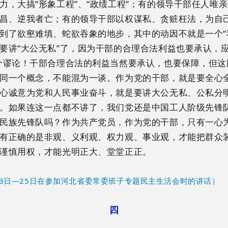
力，大搞“形象工程”、“政绩工程”；有的领导干部任人唯
昌、逆我者亡；有的领导干部以权谋私、贪赃枉法，为自
到了欲壑难填、蛇欲吞象的地步，其中的动因不就是一个“
要讲“大公无私”了，因为干部的合理合法利益也要承认，应
个谬论！干部合理合法的利益当然要承认，也要保障，但这
同一个概念，不能混为一谈。作为党的干部，就是要全心
心诚意为党和人民事业奋斗，就是要讲大公无私、公私分
。如果连这一点都不讲了，我们党还是中国工人阶级先锋
民族先锋队吗？作为共产党员，作为党的干部，只有一心
有正确的是非观、义利观、权力观、事业观，才能把群众
谨慎用权，才能光明正大、堂堂正正。
月23日—25日在参加河北省委常委班子专题民主生活会时的讲话）
四