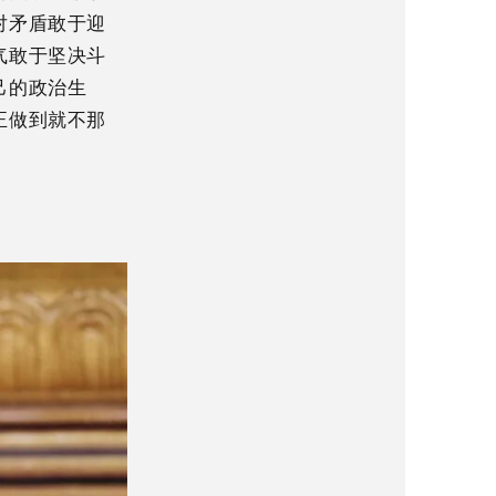
对矛盾敢于迎
气敢于坚决斗
己的政治生
正做到就不那