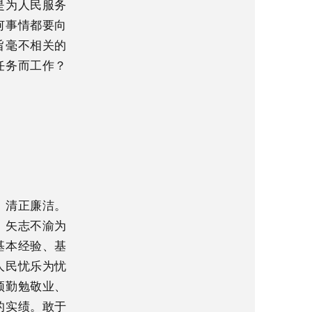
是为人民服务
何事情都要向
旨毫不相关的
任务而工作？
、清正廉洁。
，矢志不渝为
基本经验、基
人民忧乐为忧
须勤勉敬业、
的实绩。敢于