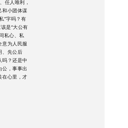
亲、任人唯利，
己和小团体谋
私”字吗？有
该是“大公有
同私心、私
全意为人民服
明、先公后
队吗？还是中
为公，事事出
装在心里，才