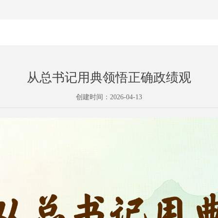
从总书记用典领悟正确政绩观
创建时间：
2026-04-13