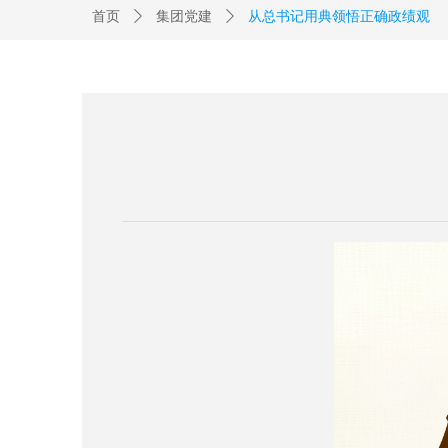
首页
ꄲ
集团党建
ꄲ
从总书记用典领悟正确政绩观