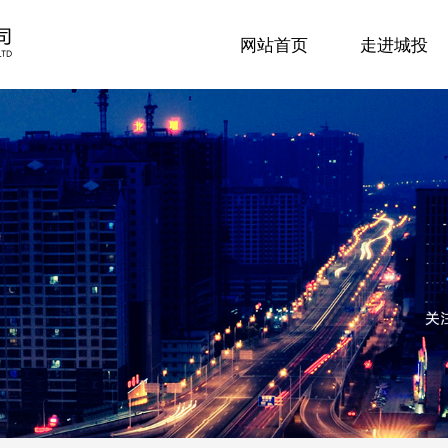
网站首页
走进城投