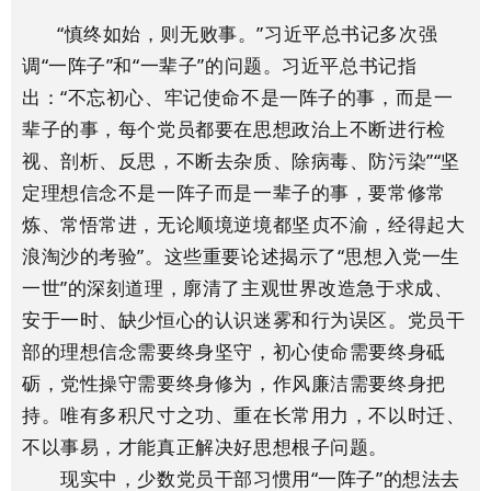
“慎终如始，则无败事。”习近平总书记多次强
调“一阵子”和“一辈子”的问题。习近平总书记指
出：“不忘初心、牢记使命不是一阵子的事，而是一
辈子的事，每个党员都要在思想政治上不断进行检
视、剖析、反思，不断去杂质、除病毒、防污染”“坚
定理想信念不是一阵子而是一辈子的事，要常修常
炼、常悟常进，无论顺境逆境都坚贞不渝，经得起大
浪淘沙的考验”。这些重要论述揭示了“思想入党一生
一世”的深刻道理，廓清了主观世界改造急于求成、
安于一时、缺少恒心的认识迷雾和行为误区。党员干
部的理想信念需要终身坚守，初心使命需要终身砥
砺，党性操守需要终身修为，作风廉洁需要终身把
持。唯有多积尺寸之功、重在长常用力，不以时迁、
不以事易，才能真正解决好思想根子问题。
现实中，少数党员干部习惯用“一阵子”的想法去