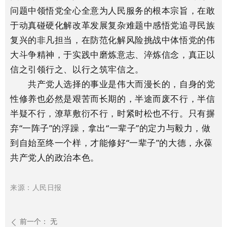
问题中领悟党全心全意为人民服务的根本宗旨，在敢
于动真碰硬化解改革发展复杂难题中感悟党追寻民族
复兴的非凡担当，在防范化解风险挑战中体悟党的伟
大斗争精神，于实践中磨炼意志、淬炼信念，真正以
信之引领行之、以行之筑牢信之。
共产党人选择的事业是伟大而漫长的，自身的党
性修养也必然是艰苦而长期的，半途而废不行，半信
半疑不行，潦草敷衍不行，时紧时松也不行。只有摒
弃“一阵子”的浮躁，拿出“一辈子”的定力与毅力，做
到自始至终一个样，才能修好“一辈子”的大德，永葆
共产党人的政治本色。
来源：人民日报
前一个：
无
ꄴ