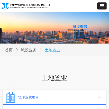
首页
ꄲ
城投业务
ꄲ
土地置业
土地置业
—
恒印壹號项目